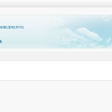
[收藏]
[复制]
[RSS]
料