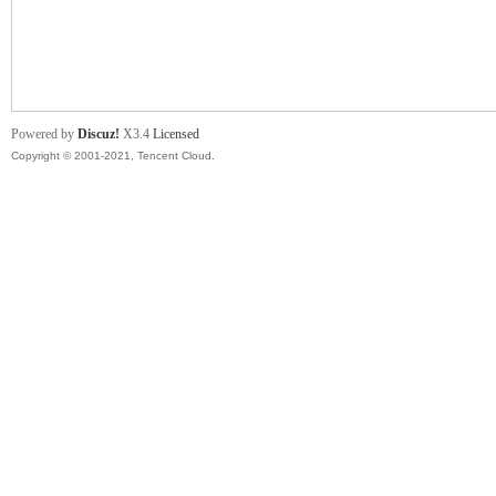
舞
Powered by
Discuz!
X3.4
Licensed
Copyright © 2001-2021, Tencent Cloud.
时