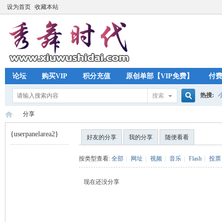
设为首页
收藏本站
论坛
购买VIP
积分充值
原创单部【VIP免费】
付
热搜:
搜索
搜
分享
{userpanelarea2}
好友的分享
我的分享
随便看看
索
秀
›
按类型查看:
全部
|
网址
|
视频
|
音乐
|
Flash
|
投票
现在还没分享