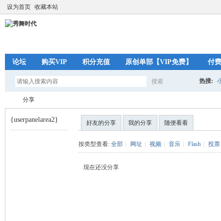
设为首页
收藏本站
论坛
购买VIP
积分充值
原创单部【VIP免费】
付
热搜:
搜索
搜
分享
{userpanelarea2}
好友的分享
我的分享
随便看看
索
秀
›
按类型查看:
全部
|
网址
|
视频
|
音乐
|
Flash
|
投票
现在还没分享