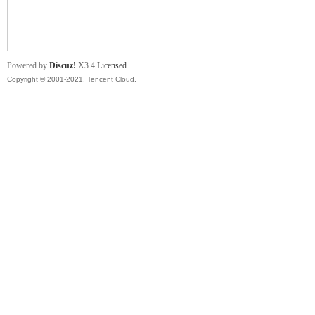
舞
Powered by
Discuz!
X3.4
Licensed
Copyright © 2001-2021, Tencent Cloud.
时
代