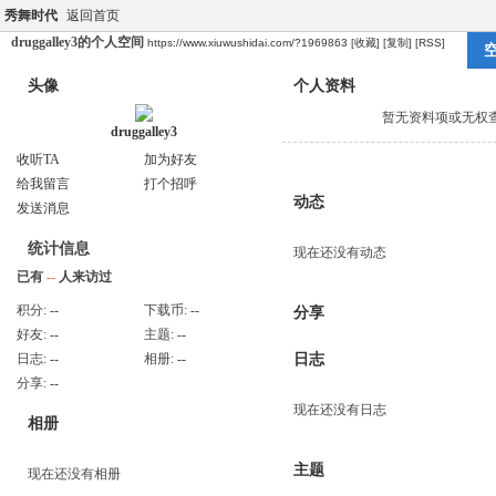
秀舞时代
返回首页
druggalley3的个人空间
https://www.xiuwushidai.com/?1969863
[收藏]
[复制]
[RSS]
头像
个人资料
暂无资料项或无权
druggalley3
收听TA
加为好友
给我留言
打个招呼
动态
发送消息
统计信息
现在还没有动态
已有
--
人来访过
积分:
--
下载币:
--
分享
好友:
--
主题:
--
日志:
--
相册:
--
日志
分享:
--
现在还没有日志
相册
主题
现在还没有相册