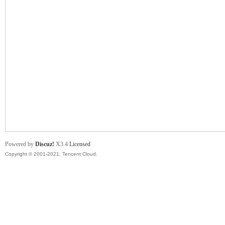
舞
时
Powered by
Discuz!
X3.4
Licensed
Copyright © 2001-2021, Tencent Cloud.
代