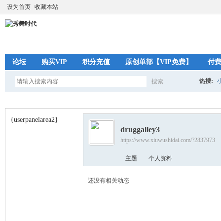
设为首页
收藏本站
论坛
购买VIP
积分充值
原创单部【VIP免费】
付
热搜:
搜索
搜
{userpanelarea2}
druggalley3
索
https://www.xiuwushidai.com/?2837973
秀
›
主题
个人资料
还没有相关动态