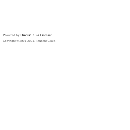
舞
Powered by
Discuz!
X3.4
Licensed
Copyright © 2001-2021, Tencent Cloud.
时