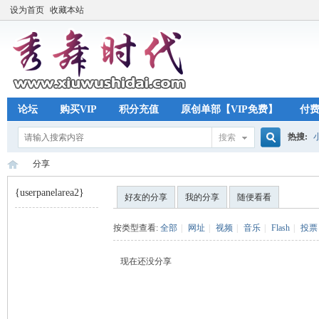
设为首页
收藏本站
论坛
购买VIP
积分充值
原创单部【VIP免费】
付
热搜:
搜索
搜
分享
{userpanelarea2}
好友的分享
我的分享
随便看看
索
秀
›
按类型查看:
全部
|
网址
|
视频
|
音乐
|
Flash
|
投票
现在还没分享