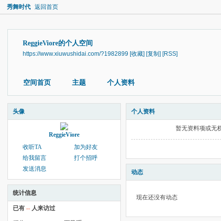
秀舞时代
返回首页
ReggieViore的个人空间
https://www.xiuwushidai.com/?1982899
[收藏]
[复制]
[RSS]
空间首页
主题
个人资料
头像
个人资料
暂无资料项或无
ReggieViore
收听TA
加为好友
给我留言
打个招呼
发送消息
动态
统计信息
现在还没有动态
已有
--
人来访过