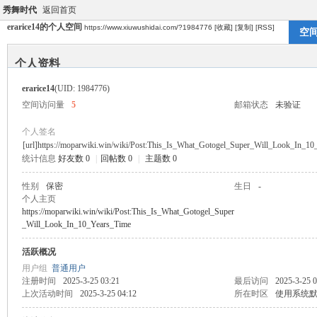
秀舞时代
返回首页
erarice14的个人空间
https://www.xiuwushidai.com/?1984776
[收藏]
[复制]
[RSS]
空
个人资料
erarice14
(UID: 1984776)
空间访问量
5
邮箱状态
未验证
个人签名
[url]https://moparwiki.win/wiki/Post:This_Is_What_Gotogel_Super_Will_Look_In_10
统计信息
好友数 0
|
回帖数 0
|
主题数 0
性别
保密
生日
-
个人主页
https://moparwiki.win/wiki/Post:This_Is_What_Gotogel_Super
_Will_Look_In_10_Years_Time
活跃概况
用户组
普通用户
注册时间
2025-3-25 03:21
最后访问
2025-3-25 0
上次活动时间
2025-3-25 04:12
所在时区
使用系统