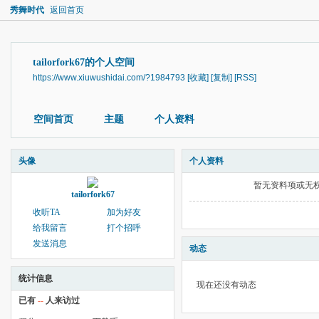
秀舞时代
返回首页
tailorfork67的个人空间
https://www.xiuwushidai.com/?1984793
[收藏]
[复制]
[RSS]
空间首页
主题
个人资料
头像
个人资料
暂无资料项或无
tailorfork67
收听TA
加为好友
给我留言
打个招呼
发送消息
动态
统计信息
现在还没有动态
已有
--
人来访过