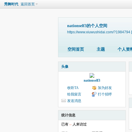
秀舞时代
返回首页
nationself3的个人空间
https://www.xiuwushidai.com/?1984794
空间首页
主题
个人资
头像
nationself3
收听TA
加为好友
给我留言
打个招呼
发送消息
统计信息
已有
--
人来访过