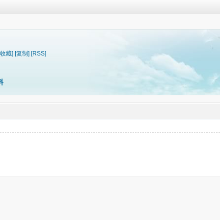
[收藏]
[复制]
[RSS]
料