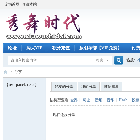
设为首页
收藏本站
论坛
购买VIP
积分充值
原创单部【VIP免费】
付
热搜:
搜索
搜
分享
{userpanelarea2}
好友的分享
我的分享
随便看看
索
秀
›
按类型查看:
全部
|
网址
|
视频
|
音乐
|
Flash
|
投票
现在还没分享