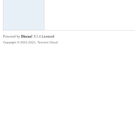
舞
Powered by
Discuz!
X3.4
Licensed
Copyright © 2001-2021, Tencent Cloud.
时