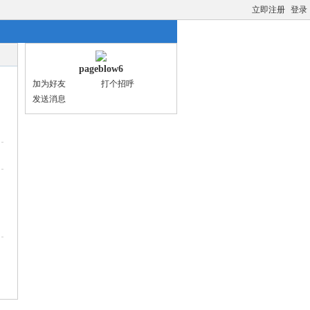
立即注册
登录
pageblow6
加为好友
打个招呼
发送消息