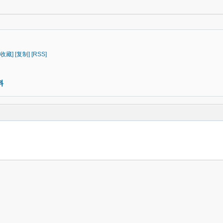
[收藏]
[复制]
[RSS]
料