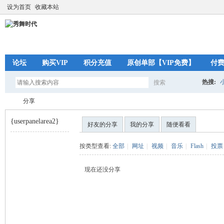
设为首页
收藏本站
论坛
购买VIP
积分充值
原创单部【VIP免费】
付
热搜:
搜索
搜
分享
{userpanelarea2}
好友的分享
我的分享
随便看看
索
秀
›
按类型查看:
全部
|
网址
|
视频
|
音乐
|
Flash
|
投票
现在还没分享