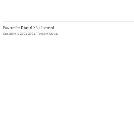
舞
Powered by
Discuz!
X3.4
Licensed
Copyright © 2001-2021, Tencent Cloud.
时
代