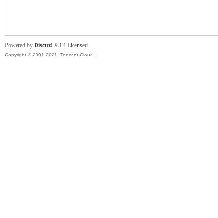
舞
Powered by
Discuz!
X3.4
Licensed
Copyright © 2001-2021, Tencent Cloud.
时
代