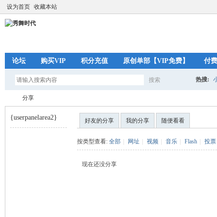
设为首页
收藏本站
论坛
购买VIP
积分充值
原创单部【VIP免费】
付
热搜:
搜索
搜
分享
{userpanelarea2}
好友的分享
我的分享
随便看看
索
秀
›
按类型查看:
全部
|
网址
|
视频
|
音乐
|
Flash
|
投票
现在还没分享