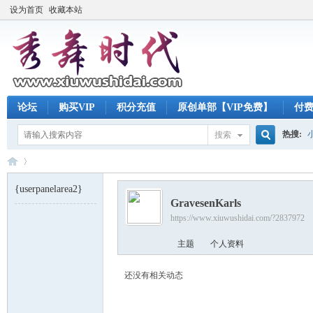
设为首页
收藏本站
论坛
购买VIP
积分充值
原创单部【VIP免费】
付
热搜:
搜索
搜
{userpanelarea2}
GravesenKarls
索
https://www.xiuwushidai.com/?2837972
秀
›
主题
个人资料
还没有相关动态