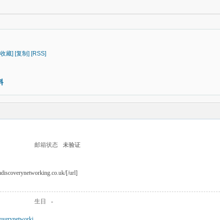
[收藏]
[复制]
[RSS]
料
邮箱状态
未验证
mdiscoverynetworking.co.uk/[/url]
生日
-
coverynetworki