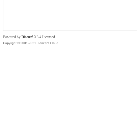
舞
Powered by
Discuz!
X3.4
Licensed
Copyright © 2001-2021, Tencent Cloud.
时