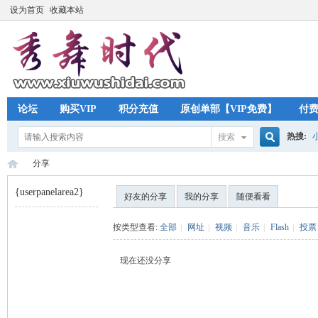
设为首页
收藏本站
论坛
购买VIP
积分充值
原创单部【VIP免费】
付
热搜:
搜索
搜
分享
{userpanelarea2}
好友的分享
我的分享
随便看看
索
秀
›
按类型查看:
全部
|
网址
|
视频
|
音乐
|
Flash
|
投票
现在还没分享