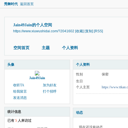
秀舞时代
返回首页
Jain49Jain的个人空间
https://www.xiuwushidai.com/?2041602
[收藏]
[复制]
[RSS]
空间首页
主题
个人资料
头像
个人资料
性别
保密
Jain49Jain
生日
收听TA
加为好友
个人主页
https://www.ttkan.
给我留言
打个招呼
发送消息
统计信息
动态
已有
5
人来访过
现在还没有动态