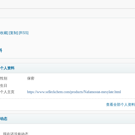
[收藏]
[复制]
[RSS]
料
个人资料
性别
保密
生日
个人主页
https://www.selleckchem.com/products/Nafamostat-mesylate.html
查看全部个人资料
动态
现在还没有动态