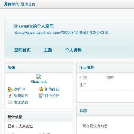
秀舞时代
返回首页
Shawnatic的个人空间
https://www.xiuwushidai.com/?2050842
[收藏]
[复制]
[RSS]
空间首页
主题
个人资料
头像
个人资料
性别
保密
Shawnatic
生日
收听TA
加为好友
给我留言
打个招呼
发送消息
动态
统计信息
现在还没有动态
已有
2
人来访过