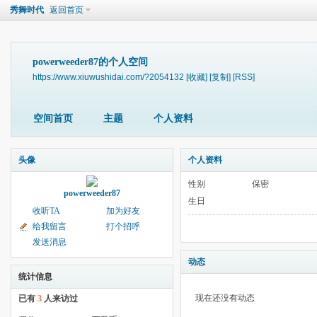
秀舞时代
返回首页
powerweeder87的个人空间
https://www.xiuwushidai.com/?2054132
[收藏]
[复制]
[RSS]
空间首页
主题
个人资料
头像
个人资料
性别
保密
powerweeder87
生日
收听TA
加为好友
给我留言
打个招呼
发送消息
动态
统计信息
现在还没有动态
已有
3
人来访过