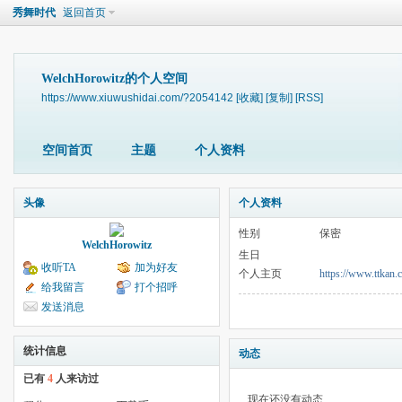
秀舞时代
返回首页
WelchHorowitz的个人空间
https://www.xiuwushidai.com/?2054142
[收藏]
[复制]
[RSS]
空间首页
主题
个人资料
头像
个人资料
性别
保密
WelchHorowitz
生日
收听TA
加为好友
个人主页
https://www.ttkan.
给我留言
打个招呼
发送消息
统计信息
动态
已有
4
人来访过
现在还没有动态