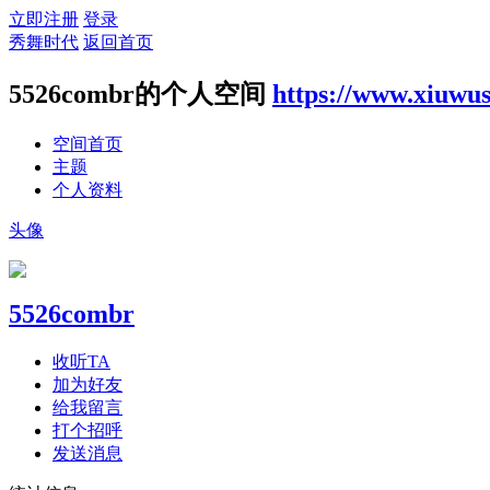
立即注册
登录
秀舞时代
返回首页
5526combr的个人空间
https://www.xiuwu
空间首页
主题
个人资料
头像
5526combr
收听TA
加为好友
给我留言
打个招呼
发送消息