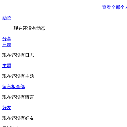
查看全部个
动态
现在还没有动态
分享
日志
现在还没有日志
主题
现在还没有主题
留言板
全部
现在还没有留言
好友
现在还没有好友