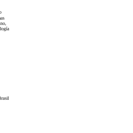
o
mas
ino,
logía
rasil