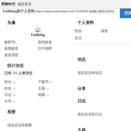
秀舞时代
返回首页
Emiliolog的个人空间
https://www.xiuwushidai.com/?2065603
[收藏]
[复制]
[RSS]
空
头像
个人资料
性别
保密
Emiliolog
生日
收听TA
加为好友
给我留言
打个招呼
发送消息
动态
统计信息
现在还没有动态
已有
196
人来访过
积分:
--
下载币:
--
好友:
--
主题:
--
分享
日志:
--
相册:
--
日志
分享:
--
相册
现在还没有日志
现在还没有相册
主题