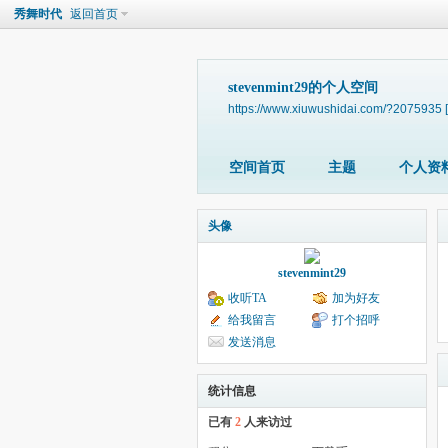
秀舞时代
返回首页
stevenmint29的个人空间
https://www.xiuwushidai.com/?2075935
空间首页
主题
个人资
头像
stevenmint29
收听TA
加为好友
给我留言
打个招呼
发送消息
统计信息
已有
2
人来访过