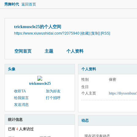
秀舞时代
返回首页
trickmuscle25的个人空间
https://www.xiuwushidai.com/?2075940
[收藏]
[复制]
[RSS]
空间首页
主题
个人资料
头像
个人资料
性别
保密
trickmuscle25
生日
收听TA
加为好友
个人主页
https://thyssenbuur
给我留言
打个招呼
发送消息
统计信息
动态
已有
4
人来访过
现在还没有动态