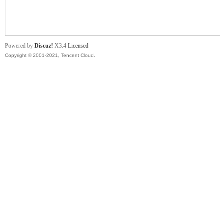
舞
Powered by
Discuz!
X3.4
Licensed
Copyright © 2001-2021, Tencent Cloud.
时
代