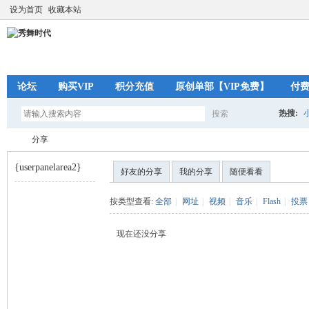
设为首页
收藏本站
论坛
购买VIP
积分充值
原创单部【VIP免费】
付
热搜:
搜索
搜
分享
{userpanelarea2}
好友的分享
我的分享
随便看看
索
秀
›
按类型查看:
全部
|
网址
|
视频
|
音乐
|
Flash
|
投票
现在还没分享