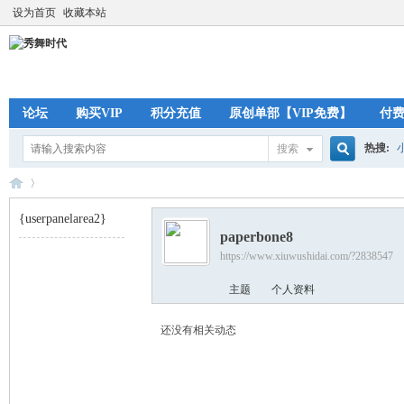
设为首页
收藏本站
论坛
购买VIP
积分充值
原创单部【VIP免费】
付
热搜:
搜索
搜
{userpanelarea2}
paperbone8
索
https://www.xiuwushidai.com/?2838547
秀
›
主题
个人资料
还没有相关动态