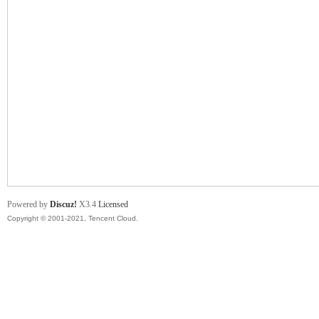
舞
时
Powered by
Discuz!
X3.4
Licensed
Copyright © 2001-2021, Tencent Cloud.
代