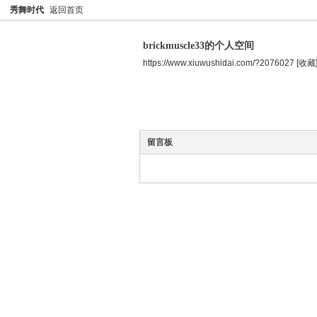
秀舞时代
返回首页
brickmuscle33的个人空间
https://www.xiuwushidai.com/?2076027
[收藏
空间首页
主题
个人资料
留言板