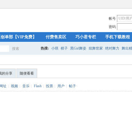
帐号
密码
原创单部【VIP免费】
付费售卖区
巧小君专栏
手机下载教程
热搜:
小琪
棋子
黑Girl舞姿
炫舞世家
绝对舞力
舞出
搜索
搜
我的分享
随便看看
索
网址
|
视频
|
音乐
|
Flash
|
投票
|
用户
|
帖子