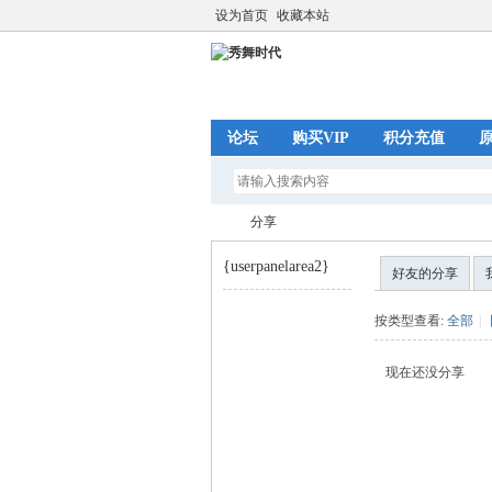
设为首页
收藏本站
论坛
购买VIP
积分充值
分享
{userpanelarea2}
好友的分享
秀
›
按类型查看:
全部
|
现在还没分享