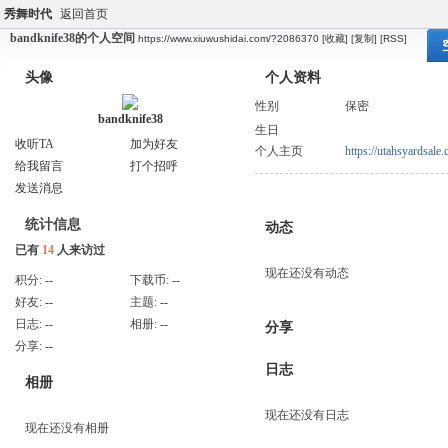
秀舞时代
返回首页
bandknife38的个人空间
https://www.xiuwushidai.com/?2086370
[收藏]
[复制]
[RSS]
头像
个人资料
性别
保密
bandknife38
生日
收听TA
加为好友
个人主页
https://utahsyardsal
给我留言
打个招呼
发送消息
统计信息
动态
已有
14
人来访过
现在还没有动态
积分:
--
下载币:
--
好友:
--
主题:
--
日志:
--
相册:
--
分享
分享:
--
日志
相册
现在还没有日志
现在还没有相册