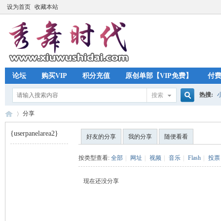
设为首页
收藏本站
论坛
购买VIP
积分充值
原创单部【VIP免费】
付
热搜:
搜索
搜
分享
{userpanelarea2}
好友的分享
我的分享
随便看看
索
秀
›
按类型查看:
全部
|
网址
|
视频
|
音乐
|
Flash
|
投票
现在还没分享