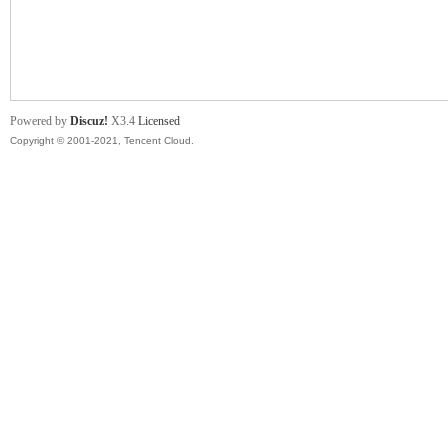
舞
Powered by
Discuz!
X3.4
Licensed
Copyright © 2001-2021, Tencent Cloud.
时