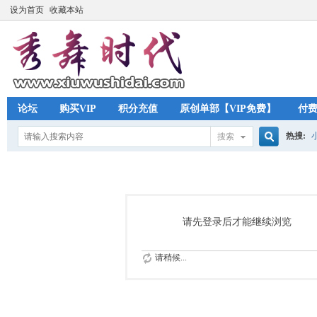
设为首页
收藏本站
论坛
购买VIP
积分充值
原创单部【VIP免费】
付
热搜:
搜索
搜
索
请先登录后才能继续浏览
请稍候...