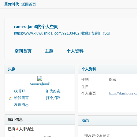
秀舞时代
返回首页
camerajam8的个人空间
https://www.xiuwushidai.com/?2133462
[收藏]
[复制]
[RSS]
空间首页
主题
个人资料
头像
个人资料
性别
保密
camerajam8
生日
收听TA
加为好友
个人主页
https://skinhouse.c
给我留言
打个招呼
发送消息
统计信息
动态
已有
4
人来访过
现在还没有动态