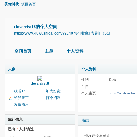
秀舞时代
返回首页
cloverrise18的个人空间
https://www.xiuwushidai.com/?2140784
[收藏]
[复制]
[RSS]
空间首页
主题
个人资料
头像
个人资料
性别
保密
cloverrise18
生日
收听TA
加为好友
个人主页
https://arildsen-bu
给我留言
打个招呼
发送消息
统计信息
动态
已有
7
人来访过
现在还没有动态