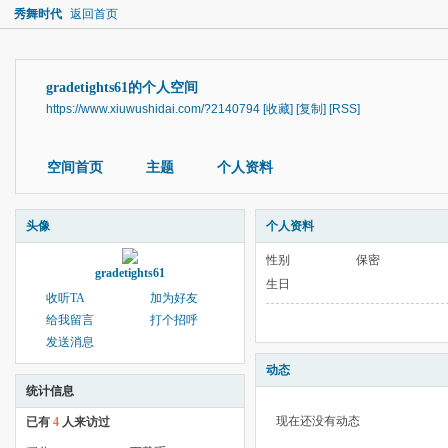
秀舞时代
返回首页
gradetights61的个人空间
https://www.xiuwushidai.com/?2140794
[收藏]
[复制]
[RSS]
空间首页
主题
个人资料
头像
个人资料
性别
保密
gradetights61
生日
收听TA
加为好友
给我留言
打个招呼
发送消息
动态
统计信息
现在还没有动态
已有
4
人来访过