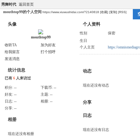
秀舞时代
返回首页
mouthtop99的个人空间
https://www.xiuwushidai.com/?2140818
[收藏]
[复制]
[RSS]
头像
个人资料
性别
保密
mouthtop99
生日
收听TA
加为好友
个人主页
https://omnismediagr
给我留言
打个招呼
发送消息
统计信息
动态
已有
6
人来访过
现在还没有动态
积分:
--
下载币:
--
好友:
--
主题:
--
日志:
--
相册:
--
分享
分享:
--
日志
相册
现在还没有日志
现在还没有相册