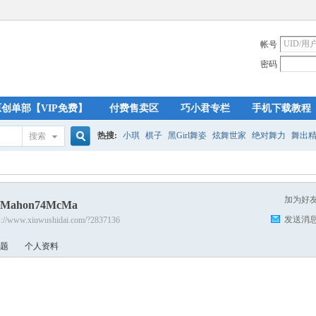
帐号
密码
原创单部【VIP免费】
付费售卖区
巧小君专栏
手机下载教程
热搜:
小琪
棋子
黑Girl舞姿
炫舞世家
绝对舞力
舞出
搜索
搜
加为好
Mahon74McMa
索
发送消
s://www.xiuwushidai.com/?2837136
题
个人资料