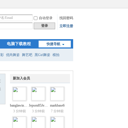
自动登录
找回密码
登录
立即注册
电脑下载教程
快捷导航
精彩
优尚舞姿
舞艺吧
黑Girl舞姿
模拍
新加入会员
友
息
banglawin88io
Jepsen85Jepse
markbase6
3 分钟前
3 分钟前
7 分钟前