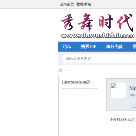
设为首页
收藏本站
论坛
购买VIP
积分充值
{userpanelarea2}
Mc
http
秀
›
主
还没有相关动态