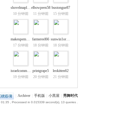
shovelmaple22
elbowpeen58
bustongue87
10 分钟前
11 分钟前
15 分钟前
makeupemery69
farmereel66
sunwin1org01
17 分钟前
18 分钟前
18 分钟前
israelcomma75
printgrape5
leokitten62
19 分钟前
20 分钟前
21 分钟前
|
Archiver
|
手机版
|
小黑屋
|
秀舞时代
 01:35
, Processed in 0.015339 second(s), 13 queries .