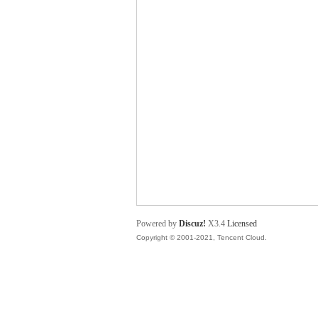
舞
时
Powered by
Discuz!
X3.4
Licensed
Copyright © 2001-2021, Tencent Cloud.