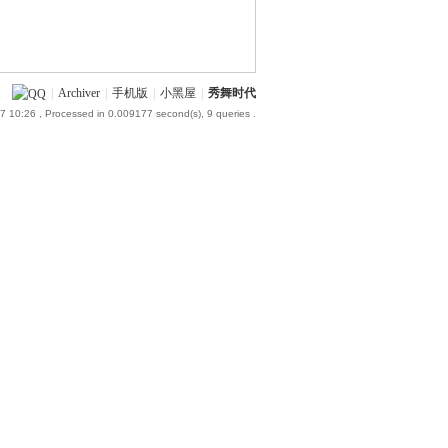
|
Archiver
|
手机版
|
小黑屋
|
秀舞时代
7 10:26
, Processed in 0.009177 second(s), 9 queries .