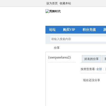
设为首页
收藏本站
论坛
购买VIP
积分充值
分享
{userpanelarea2}
好友的分享
秀
›
按类型查看:
全部
|
现在还没分享