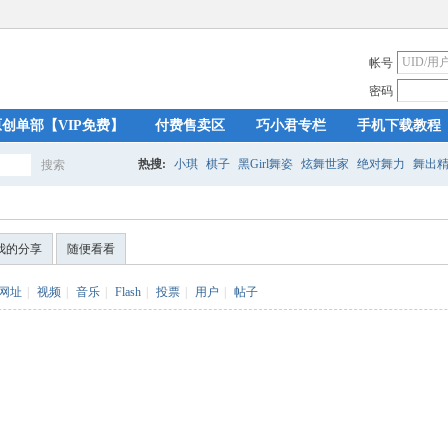
帐号
密码
原创单部【VIP免费】
付费售卖区
巧小君专栏
手机下载教程
热搜:
小琪
棋子
黑Girl舞姿
炫舞世家
绝对舞力
舞出
搜索
搜
我的分享
随便看看
索
网址
|
视频
|
音乐
|
Flash
|
投票
|
用户
|
帖子