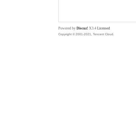
舞
Powered by
Discuz!
X3.4
Licensed
Copyright © 2001-2021, Tencent Cloud.
时
代