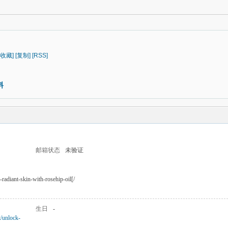
[收藏]
[复制]
[RSS]
料
邮箱状态
未验证
-radiant-skin-with-rosehip-oil[/
生日
-
t/unlock-