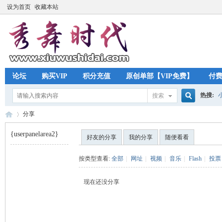
设为首页
收藏本站
论坛
购买VIP
积分充值
原创单部【VIP免费】
付
热搜:
搜索
搜
分享
{userpanelarea2}
好友的分享
我的分享
随便看看
索
秀
›
按类型查看:
全部
|
网址
|
视频
|
音乐
|
Flash
|
投票
现在还没分享