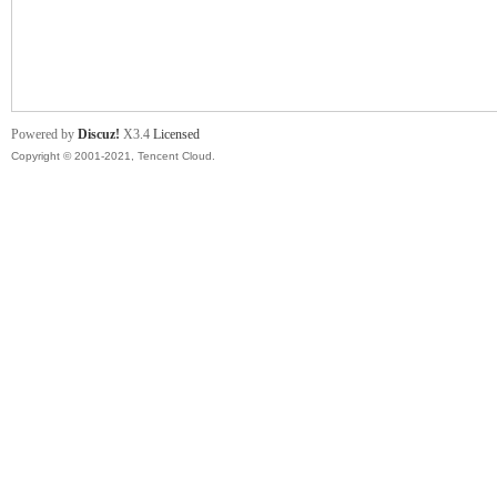
舞
Powered by
Discuz!
X3.4
Licensed
Copyright © 2001-2021, Tencent Cloud.
时