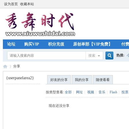
设为首页
收藏本站
论坛
购买VIP
积分充值
原创单部【VIP免费】
付
热搜:
搜索
搜
分享
{userpanelarea2}
好友的分享
我的分享
随便看看
索
秀
›
按类型查看:
全部
|
网址
|
视频
|
音乐
|
Flash
|
投票
现在还没分享