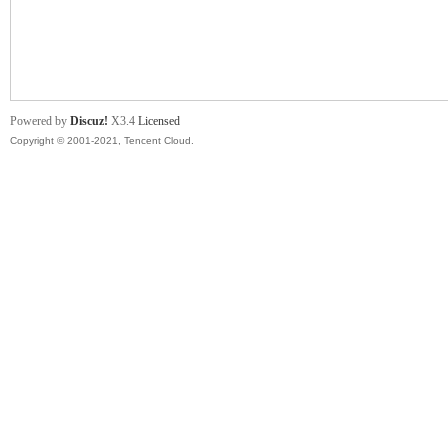
舞
Powered by
Discuz!
X3.4
Licensed
Copyright © 2001-2021, Tencent Cloud.
时