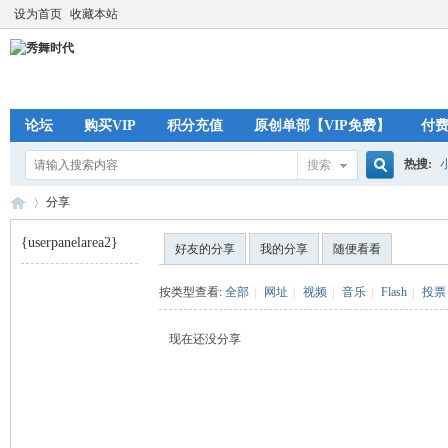
设为首页
收藏本站
论坛
购买VIP
积分充值
原创单部【VIP免费】
付
热搜:
搜索
搜
分享
{userpanelarea2}
好友的分享
我的分享
随便看看
索
秀
›
按类型查看:
全部
|
网址
|
视频
|
音乐
|
Flash
|
投票
现在还没分享