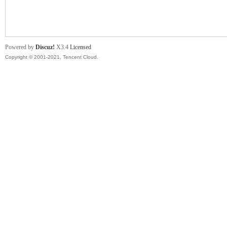
舞
Powered by
Discuz!
X3.4
Licensed
Copyright © 2001-2021, Tencent Cloud.
时
代