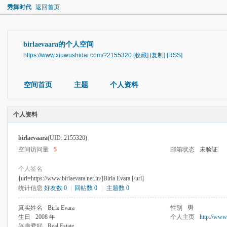
秀舞时代
返回首页
birlaevaara的个人空间
https://www.xiuwushidai.com/?2155320
[收藏]
[复制]
[RSS]
空间首页
主题
个人资料
个人资料
birlaevaara
(UID: 2155320)
空间访问量
5
邮箱状态
未验证
个人签名
[url=https://www.birlaevara.net.in/]Birla Evara [/url]
统计信息
好友数 0
|
回帖数 0
|
主题数 0
真实姓名
Birla Evara
性别
男
生日
2008 年
个人主页
http://www.
兴趣爱好
Real Estate