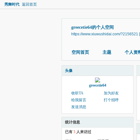
秀舞时代
返回首页
greecetie64的个人空间
https://www.xiuwushidai.com/?2156521
空间首页
主题
个人资
头像
greecetie64
收听TA
加为好友
给我留言
打个招呼
发送消息
统计信息
已有
5
人来访过