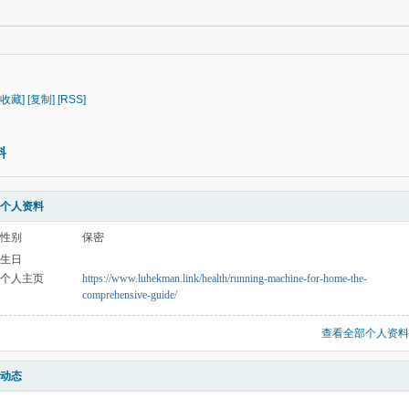
[收藏]
[复制]
[RSS]
料
个人资料
性别
保密
生日
个人主页
https://www.luhekman.link/health/running-machine-for-home-the-
comprehensive-guide/
查看全部个人资料
动态