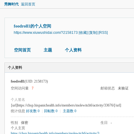
秀舞时代
返回首页
foodroll1的个人空间
https://www.xiuwushidai.com/?2158173
[收藏]
[复制]
[RSS]
空间首页
主题
个人资料
个人资料
foodroll1
(UID: 2158173)
空间访问量
7
邮箱状态
未验证
个人签名
[url]https://chsp.hispanichealth.info/members/molewitch6/activity/33676/[/url]
统计信息
好友数 0
|
回帖数 0
|
主题数 0
性别
保密
生日
-
个人主页
https://chsp.hispanichealth.info/members/molewitch6/activity/3