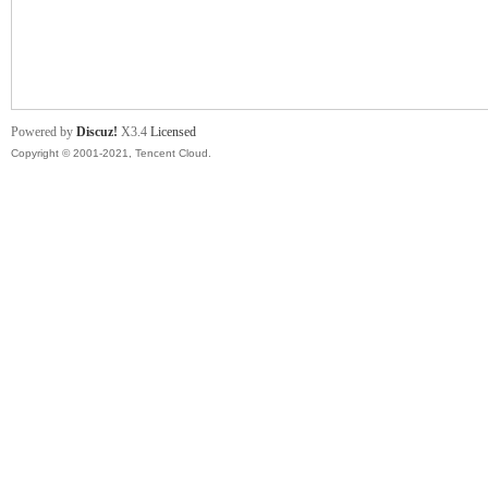
舞
Powered by
Discuz!
X3.4
Licensed
Copyright © 2001-2021, Tencent Cloud.
时