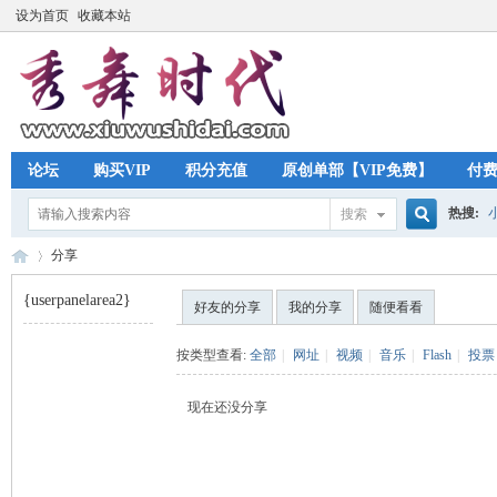
设为首页
收藏本站
论坛
购买VIP
积分充值
原创单部【VIP免费】
付
热搜:
搜索
搜
分享
{userpanelarea2}
好友的分享
我的分享
随便看看
索
秀
›
按类型查看:
全部
|
网址
|
视频
|
音乐
|
Flash
|
投票
现在还没分享