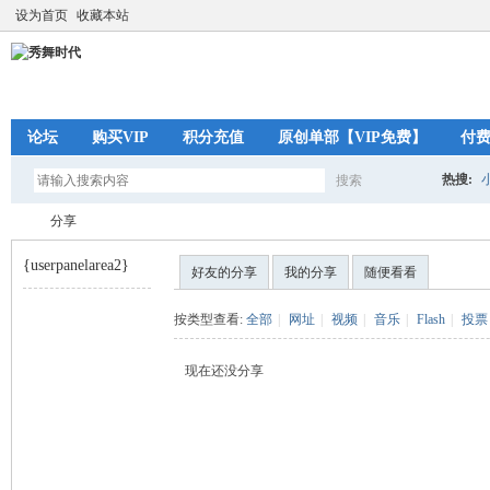
设为首页
收藏本站
论坛
购买VIP
积分充值
原创单部【VIP免费】
付
热搜:
搜索
搜
分享
{userpanelarea2}
好友的分享
我的分享
随便看看
索
秀
›
按类型查看:
全部
|
网址
|
视频
|
音乐
|
Flash
|
投票
现在还没分享