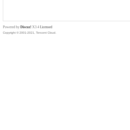
舞
Powered by
Discuz!
X3.4
Licensed
Copyright © 2001-2021, Tencent Cloud.
时
代